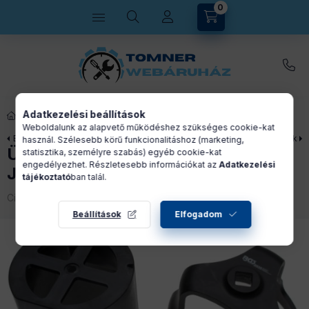
0
Kosárban lévő tétel
Adatkezelési beállítások
ÜZEMANYAG RENDSZER
Weboldalunk az alapvető működéshez szükséges cookie-kat
Előző termék
Következő termék
használ. Szélesebb körű funkcionalitáshoz (marketing,
ÜZEMANYAG SZŰRŐHÖZ KULCS
statisztika, személyre szabás) egyéb cookie-kat
engedélyezhet. Részletesebb információkat az
Adatkezelési
JTD/CDTi/DDiS/TiD/VCDi/Hdi*
tájékoztató
ban talál.
Cikkszám:
T473979
Beállítások
Elfogadom