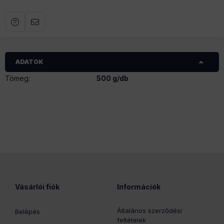
1,9 JTD / CDTi / TiD
2.0 VCDi / HDi / JTD
2.2 HDi / JTD
2,8 HDi / JTD
3.0 HDi / JTD
ADATOK
G5/1
Tömeg:
500 g/db
Vásárlói fiók
Információk
Általános szerződési
Belépés
feltételek