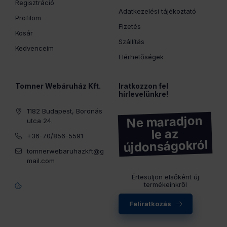
Regisztráció
Adatkezelési tájékoztató
Profilom
Fizetés
Kosár
Szállítás
Kedvenceim
Elérhetőségek
Tomner Webáruház Kft.
Iratkozzon fel
hírlevelünkre!
1182 Budapest, Boronás
Ne maradjon
utca 24.
le az
+36-70/856-5591
újdonságokról
tomnerwebaruhazkft@g
mail.com
Értesüljön elsőként új
termékeinkről
Feliratkozás